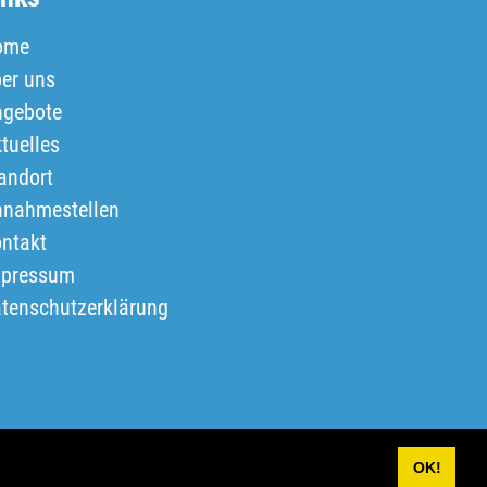
ome
er uns
gebote
tuelles
andort
nahmestellen
ntakt
mpressum
tenschutzerklärung
OK!